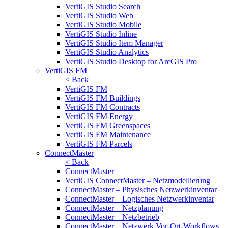
VertiGIS Studio Search
VertiGIS Studio Web
VertiGIS Studio Mobile
VertiGIS Studio Inline
VertiGIS Studio Item Manager
VertiGIS Studio Analytics
VertiGIS Studio Desktop for ArcGIS Pro
VertiGIS FM
< Back
VertiGIS FM
VertiGIS FM Buildings
VertiGIS FM Contracts
VertiGIS FM Energy
VertiGIS FM Greenspaces
VertiGIS FM Maintenance
VertiGIS FM Parcels
ConnectMaster
< Back
ConnectMaster
VertiGIS ConnectMaster – Netzmodellierung
ConnectMaster – Physisches Netzwerkinventar
ConnectMaster – Logisches Netzwerkinventar
ConnectMaster – Netzplanung
ConnectMaster – Netzbetrieb
ConnectMaster – Netzwerk Vor-Ort-Workflows