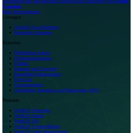
Akzeptieren des gewünschten Dienstes und Entsperren von
Google
Translate
Mehr Informationen
Lösungen
VertiGIS Geo-Plattform
Branchen-Lösungen
Branchen
Öffentlicher Sektor
Telekommunikation
Utilities
Industrie und Gewerbe
Immobilien Management
Öl & Gas
Transportsektor
Architektur, Ingenieur- und Bauwesen (AEC)
Produkte
VertiGIS Networks
VertiGIS Studio
VertiGIS FM
VertiGIS ConnectMaster
VertiGIS Land Management