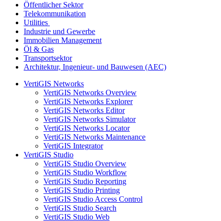
Öffentlicher Sektor
Telekommunikation
Utilities
Industrie und Gewerbe
Immobilien Management
Öl & Gas
Transportsektor
Architektur, Ingenieur- und Bauwesen (AEC)
VertiGIS Networks
VertiGIS Networks Overview
VertiGIS Networks Explorer
VertiGIS Networks Editor
VertiGIS Networks Simulator
VertiGIS Networks Locator
VertiGIS Networks Maintenance
VertiGIS Integrator
VertiGIS Studio
VertiGIS Studio Overview
VertiGIS Studio Workflow
VertiGIS Studio Reporting
VertiGIS Studio Printing
VertiGIS Studio Access Control
VertiGIS Studio Search
VertiGIS Studio Web