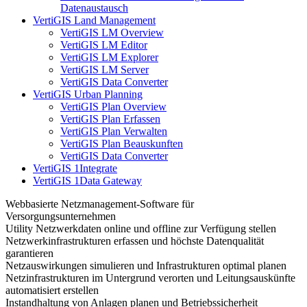
Datenaustausch
VertiGIS Land Management
VertiGIS LM Overview
VertiGIS LM Editor
VertiGIS LM Explorer
VertiGIS LM Server
VertiGIS Data Converter
VertiGIS Urban Planning
VertiGIS Plan Overview
VertiGIS Plan Erfassen
VertiGIS Plan Verwalten
VertiGIS Plan Beauskunften
VertiGIS Data Converter
VertiGIS 1Integrate
VertiGIS 1Data Gateway
Webbasierte Netzmanagement-Software für
Versorgungsunternehmen
Utility Netzwerkdaten online und offline zur Verfügung stellen
Netzwerkinfrastrukturen erfassen und höchste Datenqualität
garantieren
Netzauswirkungen simulieren und Infrastrukturen optimal planen
Netzinfrastrukturen im Untergrund verorten und Leitungsauskünfte
automatisiert erstellen
Instandhaltung von Anlagen planen und Betriebssicherheit