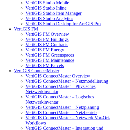
VertiGIS Studio Mobile
VertiGIS Studio Inline
VertiGIS Studio Item Manager
VertiGIS Studio Analytics
VertiGIS Studio Desktop for ArcGIS Pro
VertiGIS FM
VertiGIS FM Overview
VertiGIS FM Buildings
VertiGIS FM Contracts
VertiGIS FM Energy
VertiGIS FM Greenspaces
VertiGIS FM Maintenance
VertiGIS FM Parcels
VertiGIS ConnectMaster
VertiGIS ConnectMaster Overview
VertiGIS ConnectMaster – Netzmodellierung
VertiGIS ConnectMaster – Physisches
Netzwerkinventar
VertiGIS ConnectMaster – Logisches
Netzwerkinventar
VertiGIS ConnectMaster – Netzplanung
VertiGIS ConnectMaster – Netzbetrieb
VertiGIS ConnectMaster – Netzwerk Vor-Ort-
Workflows
VertiGIS ConnectMaster – Integration und