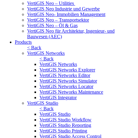
VertiGIS Neo – Utilities
VertiGIS Neo Industrie und Gewerbe
VertiGIS Neo- Immobilien Management
VertiGIS Neo – Transportsektor
VertiGIS Neo – Öl & Gas
VertiGIS Neo für Architektur, Ingenieur- und
Bauwesen (AEC)
Products
< Back
VertiGIS Networks
< Back
VertiGIS Networks
VertiGIS Networks Explorer
VertiGIS Networks Editor
VertiGIS Networks Simulator
VertiGIS Networks Locator
VertiGIS Networks Maintenance
VertiGIS Integrator
VertiGIS Studio
< Back
VertiGIS Studio
VertiGIS Studio Workflow
VertiGIS Studio Reporting
VertiGIS Studio Printing
VertiGIS Studio Access Control