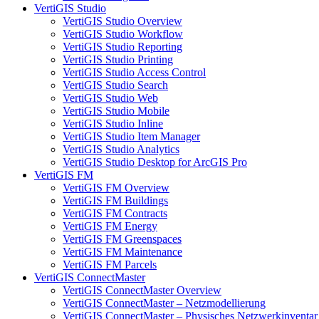
VertiGIS Studio
VertiGIS Studio Overview
VertiGIS Studio Workflow
VertiGIS Studio Reporting
VertiGIS Studio Printing
VertiGIS Studio Access Control
VertiGIS Studio Search
VertiGIS Studio Web
VertiGIS Studio Mobile
VertiGIS Studio Inline
VertiGIS Studio Item Manager
VertiGIS Studio Analytics
VertiGIS Studio Desktop for ArcGIS Pro
VertiGIS FM
VertiGIS FM Overview
VertiGIS FM Buildings
VertiGIS FM Contracts
VertiGIS FM Energy
VertiGIS FM Greenspaces
VertiGIS FM Maintenance
VertiGIS FM Parcels
VertiGIS ConnectMaster
VertiGIS ConnectMaster Overview
VertiGIS ConnectMaster – Netzmodellierung
VertiGIS ConnectMaster – Physisches Netzwerkinventar