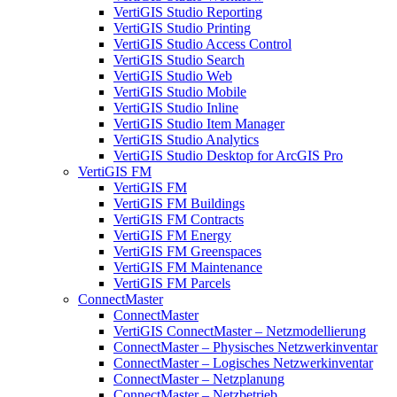
VertiGIS Studio Reporting
VertiGIS Studio Printing
VertiGIS Studio Access Control
VertiGIS Studio Search
VertiGIS Studio Web
VertiGIS Studio Mobile
VertiGIS Studio Inline
VertiGIS Studio Item Manager
VertiGIS Studio Analytics
VertiGIS Studio Desktop for ArcGIS Pro
VertiGIS FM
VertiGIS FM
VertiGIS FM Buildings
VertiGIS FM Contracts
VertiGIS FM Energy
VertiGIS FM Greenspaces
VertiGIS FM Maintenance
VertiGIS FM Parcels
ConnectMaster
ConnectMaster
VertiGIS ConnectMaster – Netzmodellierung
ConnectMaster – Physisches Netzwerkinventar
ConnectMaster – Logisches Netzwerkinventar
ConnectMaster – Netzplanung
ConnectMaster – Netzbetrieb