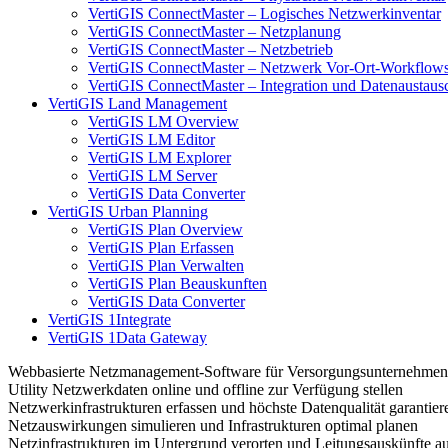
VertiGIS ConnectMaster – Logisches Netzwerkinventar
VertiGIS ConnectMaster – Netzplanung
VertiGIS ConnectMaster – Netzbetrieb
VertiGIS ConnectMaster – Netzwerk Vor-Ort-Workflow
VertiGIS ConnectMaster – Integration und Datenaustaus
VertiGIS Land Management
VertiGIS LM Overview
VertiGIS LM Editor
VertiGIS LM Explorer
VertiGIS LM Server
VertiGIS Data Converter
VertiGIS Urban Planning
VertiGIS Plan Overview
VertiGIS Plan Erfassen
VertiGIS Plan Verwalten
VertiGIS Plan Beauskunften
VertiGIS Data Converter
VertiGIS 1Integrate
VertiGIS 1Data Gateway
Webbasierte Netzmanagement-Software für Versorgungsunternehmen
Utility Netzwerkdaten online und offline zur Verfügung stellen
Netzwerkinfrastrukturen erfassen und höchste Datenqualität garantier
Netzauswirkungen simulieren und Infrastrukturen optimal planen
Netzinfrastrukturen im Untergrund verorten und Leitungsauskünfte aut