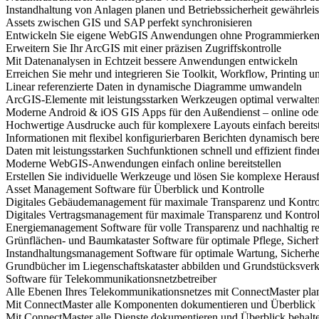
Instandhaltung von Anlagen planen und Betriebssicherheit gewährleis
Assets zwischen GIS und SAP perfekt synchronisieren
Entwickeln Sie eigene WebGIS Anwendungen ohne Programmierkenn
Erweitern Sie Ihr ArcGIS mit einer präzisen Zugriffskontrolle
Mit Datenanalysen in Echtzeit bessere Anwendungen entwickeln
Erreichen Sie mehr und integrieren Sie Toolkit, Workflow, Printing 
Linear referenzierte Daten in dynamische Diagramme umwandeln
ArcGIS-Elemente mit leistungsstarken Werkzeugen optimal verwalte
Moderne Android & iOS GIS Apps für den Außendienst – online oder
Hochwertige Ausdrucke auch für komplexere Layouts einfach bereitst
Informationen mit flexibel konfigurierbaren Berichten dynamisch berei
Daten mit leistungsstarken Suchfunktionen schnell und effizient finde
Moderne WebGIS-Anwendungen einfach online bereitstellen
Erstellen Sie individuelle Werkzeuge und lösen Sie komplexe Hera
Asset Management Software für Überblick und Kontrolle
Digitales Gebäudemanagement für maximale Transparenz und Kontro
Digitales Vertragsmanagement für maximale Transparenz und Kontrol
Energiemanagement Software für volle Transparenz und nachhaltig r
Grünflächen- und Baumkataster Software für optimale Pflege, Sicherh
Instandhaltungsmanagement Software für optimale Wartung, Sicherhe
Grundbücher im Liegenschaftskataster abbilden und Grundstücksverk
Software für Telekommunikationsnetzbetreiber
Alle Ebenen Ihres Telekommunikationsnetzes mit ConnectMaster pla
Mit ConnectMaster alle Komponenten dokumentieren und Überblick 
Mit ConnectMaster alle Dienste dokumentieren und Überblick behalt