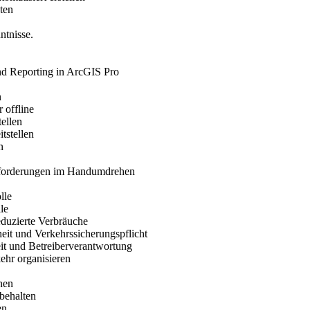
ten
tnisse.
und Reporting in ArcGIS Pro
n
 offline
ellen
tstellen
n
usforderungen im Handumdrehen
lle
le
eduzierte Verbräuche
eit und Verkehrssicherungspflicht
it und Betreiberverantwortung
ehr organisieren
nen
behalten
en