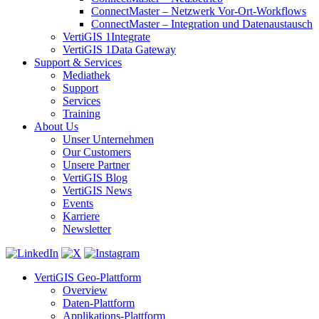
ConnectMaster – Netzwerk Vor-Ort-Workflows
ConnectMaster – Integration und Datenaustausch
VertiGIS 1Integrate
VertiGIS 1Data Gateway
Support & Services
Mediathek
Support
Services
Training
About Us
Unser Unternehmen
Our Customers
Unsere Partner
VertiGIS Blog
VertiGIS News
Events
Karriere
Newsletter
VertiGIS Geo-Plattform
Overview
Daten-Plattform
Applikations-Plattform