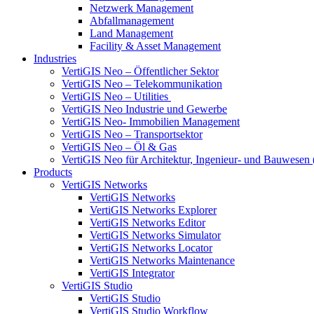
Netzwerk Management
Abfallmanagement
Land Management
Facility & Asset Management
Industries
VertiGIS Neo – Öffentlicher Sektor
VertiGIS Neo – Telekommunikation
VertiGIS Neo – Utilities
VertiGIS Neo Industrie und Gewerbe
VertiGIS Neo- Immobilien Management
VertiGIS Neo – Transportsektor
VertiGIS Neo – Öl & Gas
VertiGIS Neo für Architektur, Ingenieur- und Bauwese
Products
VertiGIS Networks
VertiGIS Networks
VertiGIS Networks Explorer
VertiGIS Networks Editor
VertiGIS Networks Simulator
VertiGIS Networks Locator
VertiGIS Networks Maintenance
VertiGIS Integrator
VertiGIS Studio
VertiGIS Studio
VertiGIS Studio Workflow