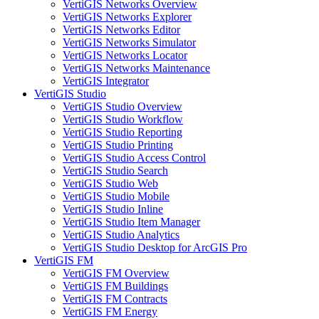
VertiGIS Networks Overview
VertiGIS Networks Explorer
VertiGIS Networks Editor
VertiGIS Networks Simulator
VertiGIS Networks Locator
VertiGIS Networks Maintenance
VertiGIS Integrator
VertiGIS Studio
VertiGIS Studio Overview
VertiGIS Studio Workflow
VertiGIS Studio Reporting
VertiGIS Studio Printing
VertiGIS Studio Access Control
VertiGIS Studio Search
VertiGIS Studio Web
VertiGIS Studio Mobile
VertiGIS Studio Inline
VertiGIS Studio Item Manager
VertiGIS Studio Analytics
VertiGIS Studio Desktop for ArcGIS Pro
VertiGIS FM
VertiGIS FM Overview
VertiGIS FM Buildings
VertiGIS FM Contracts
VertiGIS FM Energy