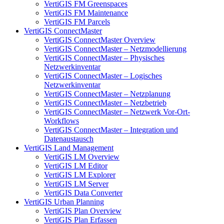
VertiGIS FM Greenspaces
VertiGIS FM Maintenance
VertiGIS FM Parcels
VertiGIS ConnectMaster
VertiGIS ConnectMaster Overview
VertiGIS ConnectMaster – Netzmodellierung
VertiGIS ConnectMaster – Physisches
Netzwerkinventar
VertiGIS ConnectMaster – Logisches
Netzwerkinventar
VertiGIS ConnectMaster – Netzplanung
VertiGIS ConnectMaster – Netzbetrieb
VertiGIS ConnectMaster – Netzwerk Vor-Ort-
Workflows
VertiGIS ConnectMaster – Integration und
Datenaustausch
VertiGIS Land Management
VertiGIS LM Overview
VertiGIS LM Editor
VertiGIS LM Explorer
VertiGIS LM Server
VertiGIS Data Converter
VertiGIS Urban Planning
VertiGIS Plan Overview
VertiGIS Plan Erfassen