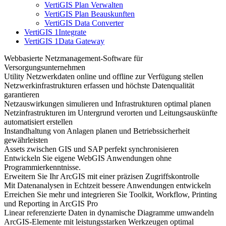
VertiGIS Plan Verwalten
VertiGIS Plan Beauskunften
VertiGIS Data Converter
VertiGIS 1Integrate
VertiGIS 1Data Gateway
Webbasierte Netzmanagement-Software für
Versorgungsunternehmen
Utility Netzwerkdaten online und offline zur Verfügung stellen
Netzwerkinfrastrukturen erfassen und höchste Datenqualität
garantieren
Netzauswirkungen simulieren und Infrastrukturen optimal planen
Netzinfrastrukturen im Untergrund verorten und Leitungsauskünfte
automatisiert erstellen
Instandhaltung von Anlagen planen und Betriebssicherheit
gewährleisten
Assets zwischen GIS und SAP perfekt synchronisieren
Entwickeln Sie eigene WebGIS Anwendungen ohne
Programmierkenntnisse.
Erweitern Sie Ihr ArcGIS mit einer präzisen Zugriffskontrolle
Mit Datenanalysen in Echtzeit bessere Anwendungen entwickeln
Erreichen Sie mehr und integrieren Sie Toolkit, Workflow, Printing
und Reporting in ArcGIS Pro
Linear referenzierte Daten in dynamische Diagramme umwandeln
ArcGIS-Elemente mit leistungsstarken Werkzeugen optimal