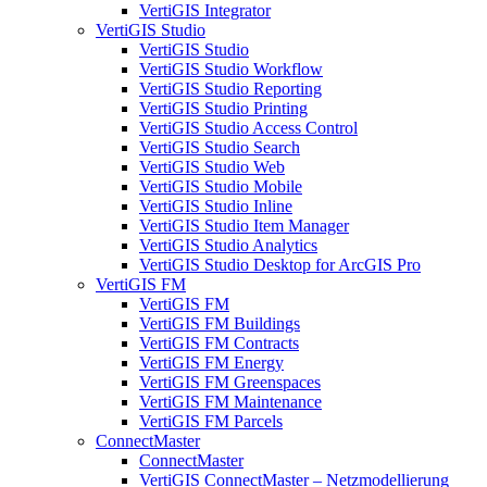
VertiGIS Integrator
VertiGIS Studio
VertiGIS Studio
VertiGIS Studio Workflow
VertiGIS Studio Reporting
VertiGIS Studio Printing
VertiGIS Studio Access Control
VertiGIS Studio Search
VertiGIS Studio Web
VertiGIS Studio Mobile
VertiGIS Studio Inline
VertiGIS Studio Item Manager
VertiGIS Studio Analytics
VertiGIS Studio Desktop for ArcGIS Pro
VertiGIS FM
VertiGIS FM
VertiGIS FM Buildings
VertiGIS FM Contracts
VertiGIS FM Energy
VertiGIS FM Greenspaces
VertiGIS FM Maintenance
VertiGIS FM Parcels
ConnectMaster
ConnectMaster
VertiGIS ConnectMaster – Netzmodellierung