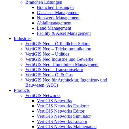
Branchen Lösungen
Branchen Lösungen
Glasfaser Management
Netzwerk Management
Abfallmanagement
Land Management
Facility & Asset Management
Industries
VertiGIS Neo – Öffentlicher Sektor
VertiGIS Neo – Telekommunikation
VertiGIS Neo – Utilities
VertiGIS Neo Industrie und Gewerbe
VertiGIS Neo- Immobilien Management
VertiGIS Neo – Transportsektor
VertiGIS Neo – Öl & Gas
VertiGIS Neo für Architektur, Ingenieur- und
Bauwesen (AEC)
Products
VertiGIS Networks
VertiGIS Networks
VertiGIS Networks Explorer
VertiGIS Networks Editor
VertiGIS Networks Simulator
VertiGIS Networks Locator
VertiGIS Networks Maintenance