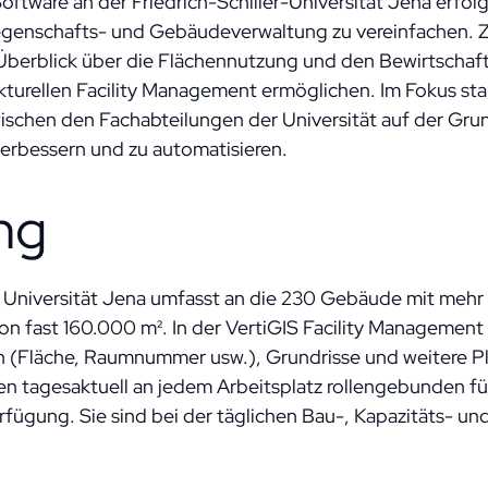
ftware an der Friedrich-Schiller-Universität Jena erfolg
egenschafts- und Gebäudeverwaltung zu vereinfachen. Zu
Überblick über die Flächennutzung und den Bewirtscha
ukturellen Facility Management ermöglichen. Im Fokus s
ischen den Fachabteilungen der Universität auf der Gru
rbessern und zu automatisieren.
ung
Universität Jena umfasst an die 230 Gebäude mit mehr 
on fast 160.000 m². In der VertiGIS Facility Management
(Fläche, Raumnummer usw.), Grundrisse und weitere Plän
en tagesaktuell an jedem Arbeitsplatz rollengebunden fü
ügung. Sie sind bei der täglichen Bau-, Kapazitäts- u