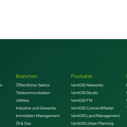
Branchen
Produkte
rm
Öffentlicher Sektor
VertiGIS Networks
Telekommunikation
VertiGIS Studio
Utilities
VertiGIS FM
Industrie und Gewerbe
VertiGIS ConnectMaster
Immobilien Management
VertiGIS Land Management
Öl & Gas
VertiGIS Urban Planning