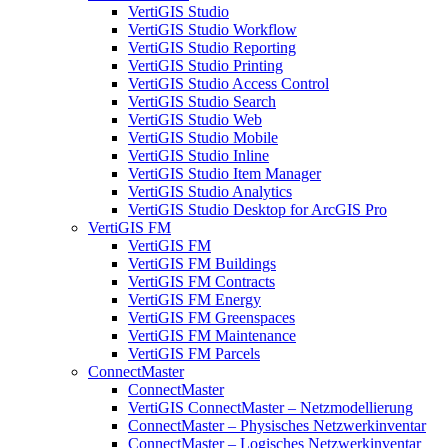
VertiGIS Studio
VertiGIS Studio Workflow
VertiGIS Studio Reporting
VertiGIS Studio Printing
VertiGIS Studio Access Control
VertiGIS Studio Search
VertiGIS Studio Web
VertiGIS Studio Mobile
VertiGIS Studio Inline
VertiGIS Studio Item Manager
VertiGIS Studio Analytics
VertiGIS Studio Desktop for ArcGIS Pro
VertiGIS FM
VertiGIS FM
VertiGIS FM Buildings
VertiGIS FM Contracts
VertiGIS FM Energy
VertiGIS FM Greenspaces
VertiGIS FM Maintenance
VertiGIS FM Parcels
ConnectMaster
ConnectMaster
VertiGIS ConnectMaster – Netzmodellierung
ConnectMaster – Physisches Netzwerkinventar
ConnectMaster – Logisches Netzwerkinventar