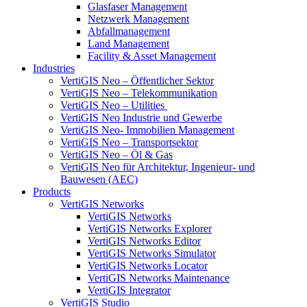
Glasfaser Management
Netzwerk Management
Abfallmanagement
Land Management
Facility & Asset Management
Industries
VertiGIS Neo – Öffentlicher Sektor
VertiGIS Neo – Telekommunikation
VertiGIS Neo – Utilities
VertiGIS Neo Industrie und Gewerbe
VertiGIS Neo- Immobilien Management
VertiGIS Neo – Transportsektor
VertiGIS Neo – Öl & Gas
VertiGIS Neo für Architektur, Ingenieur- und
Bauwesen (AEC)
Products
VertiGIS Networks
VertiGIS Networks
VertiGIS Networks Explorer
VertiGIS Networks Editor
VertiGIS Networks Simulator
VertiGIS Networks Locator
VertiGIS Networks Maintenance
VertiGIS Integrator
VertiGIS Studio