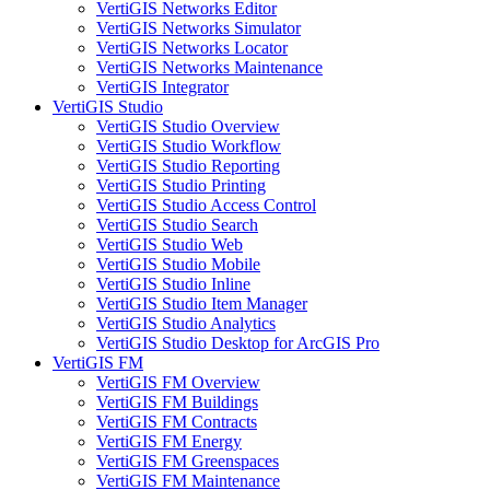
VertiGIS Networks Editor
VertiGIS Networks Simulator
VertiGIS Networks Locator
VertiGIS Networks Maintenance
VertiGIS Integrator
VertiGIS Studio
VertiGIS Studio Overview
VertiGIS Studio Workflow
VertiGIS Studio Reporting
VertiGIS Studio Printing
VertiGIS Studio Access Control
VertiGIS Studio Search
VertiGIS Studio Web
VertiGIS Studio Mobile
VertiGIS Studio Inline
VertiGIS Studio Item Manager
VertiGIS Studio Analytics
VertiGIS Studio Desktop for ArcGIS Pro
VertiGIS FM
VertiGIS FM Overview
VertiGIS FM Buildings
VertiGIS FM Contracts
VertiGIS FM Energy
VertiGIS FM Greenspaces
VertiGIS FM Maintenance