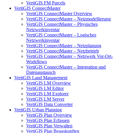
VertiGIS FM Parcels
VertiGIS ConnectMaster
VertiGIS ConnectMaster Overview
VertiGIS ConnectMaster – Netzmodellierung
VertiGIS ConnectMaster – Physisches
Netzwerkinventar
VertiGIS ConnectMaster – Logisches
Netzwerkinventar
VertiGIS ConnectMaster – Netzplanung
VertiGIS ConnectMaster – Netzbetrieb
VertiGIS ConnectMaster – Netzwerk Vor-Ort-
Workflows
VertiGIS ConnectMaster – Integration und
Datenaustausch
VertiGIS Land Management
VertiGIS LM Overview
VertiGIS LM Editor
VertiGIS LM Explorer
VertiGIS LM Server
VertiGIS Data Converter
VertiGIS Urban Planning
VertiGIS Plan Overview
VertiGIS Plan Erfassen
VertiGIS Plan Verwalten
VertiGIS Plan Beauskunften