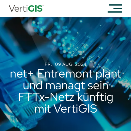
FR., 09 AUG. 2024
net+ Entremont plant
und managt sein
FTTx-Netz künftig
mit VertiGIS