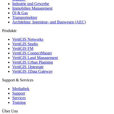
Industrie und Gewerbe
Immobilien Management
Öl & Gas
Transportsektor
Architektur, Ingenieur- und Bauwesen (AEC)
Produkte
VertiGIS Networks
VertiGIS Studio
VertiGIS FM
VertiGIS ConnectMaster
VertiGIS Land Management
VertiGIS Urban Planning
VertiGIS 1Integrate
VertiGIS 1Data Gateway
Support & Services
Mediathek
Support
Services
Training
Über Uns