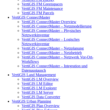
VertiGIS FM Greenspaces
VertiGIS FM Maintenance
VertiGIS FM Parcels
VertiGIS ConnectMaster
VertiGIS ConnectMaster Overview
VertiGIS ConnectMaster – Netzmodellierung
VertiGIS ConnectMaster – Physisches
Netzwerkinventar
VertiGIS ConnectMaster – Logisches
Netzwerkinventar
VertiGIS ConnectMaster – Netzplanung
VertiGIS ConnectMaster – Netzbetrieb
VertiGIS ConnectMaster – Netzwerk Vor-Ort-
Workflows
VertiGIS ConnectMaster – Integration und
Datenaustausch
VertiGIS Land Management
VertiGIS LM Overview
VertiGIS LM Editor
VertiGIS LM Explorer
VertiGIS LM Server
VertiGIS Data Converter
VertiGIS Urban Planning
VertiGIS Plan Overview