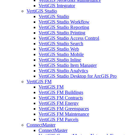
VertiGIS Networks Maintenance
VertiGIS Integrator
VertiGIS Studio
VertiGIS Studio
VertiGIS Studio Workflow
VertiGIS Studio Reporting
VertiGIS Studio Printing
VertiGIS Studio Access Control
VertiGIS Studio Search
VertiGIS Studio Web
VertiGIS Studio Mobile
VertiGIS Studio Inline
VertiGIS Studio Item Manager
VertiGIS Studio Analytics
VertiGIS Studio Desktop for ArcGIS Pro
VertiGIS FM
VertiGIS FM
VertiGIS FM Buildings
VertiGIS FM Contracts
VertiGIS FM Energy
VertiGIS FM Greenspaces
VertiGIS FM Maintenance
VertiGIS FM Parcels
ConnectMaster
ConnectMaster