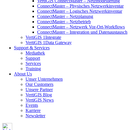
VertiGIS ConnectMaster – Netzmodellierung
ConnectMaster – Physisches Netzwerkinventar
ConnectMaster – Logisches Netzwerkinventar
ConnectMaster – Netzplanung
ConnectMaster – Netzbetrieb
ConnectMaster – Netzwerk Vor-Ort-Workflows
ConnectMaster – Integration und Datenaustausch
VertiGIS 1Integrate
VertiGIS 1Data Gateway
Support & Services
Mediathek
Support
Services
Training
About Us
Unser Unternehmen
Our Customers
Unsere Partner
VertiGIS Blog
VertiGIS News
Events
Karriere
Newsletter