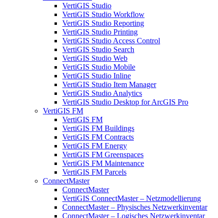
VertiGIS Studio
VertiGIS Studio Workflow
VertiGIS Studio Reporting
VertiGIS Studio Printing
VertiGIS Studio Access Control
VertiGIS Studio Search
VertiGIS Studio Web
VertiGIS Studio Mobile
VertiGIS Studio Inline
VertiGIS Studio Item Manager
VertiGIS Studio Analytics
VertiGIS Studio Desktop for ArcGIS Pro
VertiGIS FM
VertiGIS FM
VertiGIS FM Buildings
VertiGIS FM Contracts
VertiGIS FM Energy
VertiGIS FM Greenspaces
VertiGIS FM Maintenance
VertiGIS FM Parcels
ConnectMaster
ConnectMaster
VertiGIS ConnectMaster – Netzmodellierung
ConnectMaster – Physisches Netzwerkinventar
ConnectMaster – Logisches Netzwerkinventar