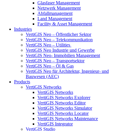
Glasfaser Management
Netzwerk Management
Abfallmanagement
Land Management
Facility & Asset Management
Industries
VertiGIS Neo – Öffentlicher Sektor
VertiGIS Neo – Telekommunikation
VertiGIS Neo – Utilities
VertiGIS Neo Industrie und Gewerbe
VertiGIS Neo- Immobilien Management
VertiGIS Neo – Transportsektor
VertiGIS Neo – Öl & Gas
VertiGIS Neo für Architektur, Ingenieur- und
Bauwesen (AEC)
Products
VertiGIS Networks
VertiGIS Networks
VertiGIS Networks Explorer
VertiGIS Networks Editor
VertiGIS Networks Simulator
VertiGIS Networks Locator
VertiGIS Networks Maintenance
VertiGIS Integrator
VertiGIS Studio