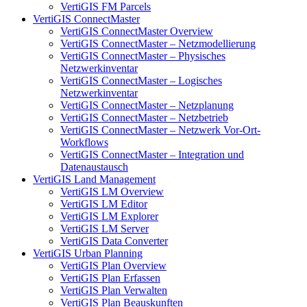
VertiGIS FM Parcels
VertiGIS ConnectMaster
VertiGIS ConnectMaster Overview
VertiGIS ConnectMaster – Netzmodellierung
VertiGIS ConnectMaster – Physisches
Netzwerkinventar
VertiGIS ConnectMaster – Logisches
Netzwerkinventar
VertiGIS ConnectMaster – Netzplanung
VertiGIS ConnectMaster – Netzbetrieb
VertiGIS ConnectMaster – Netzwerk Vor-Ort-
Workflows
VertiGIS ConnectMaster – Integration und
Datenaustausch
VertiGIS Land Management
VertiGIS LM Overview
VertiGIS LM Editor
VertiGIS LM Explorer
VertiGIS LM Server
VertiGIS Data Converter
VertiGIS Urban Planning
VertiGIS Plan Overview
VertiGIS Plan Erfassen
VertiGIS Plan Verwalten
VertiGIS Plan Beauskunften