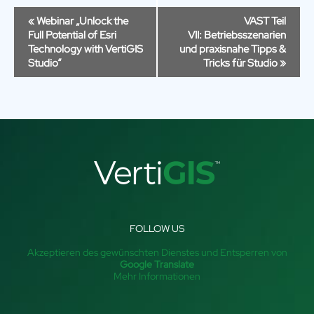
Veranstaltung-
«
Webinar „Unlock the
VAST Teil
Navigation
Full Potential of Esri
VII: Betriebsszenarien
Technology with VertiGIS
und praxisnahe Tipps &
Studio“
Tricks für Studio
»
FOLLOW US
Akzeptieren des gewünschten Dienstes und Entsperren von
Google Translate
Mehr Informationen