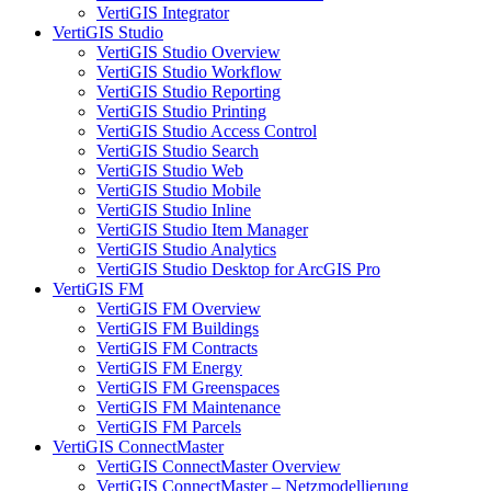
VertiGIS Integrator
VertiGIS Studio
VertiGIS Studio Overview
VertiGIS Studio Workflow
VertiGIS Studio Reporting
VertiGIS Studio Printing
VertiGIS Studio Access Control
VertiGIS Studio Search
VertiGIS Studio Web
VertiGIS Studio Mobile
VertiGIS Studio Inline
VertiGIS Studio Item Manager
VertiGIS Studio Analytics
VertiGIS Studio Desktop for ArcGIS Pro
VertiGIS FM
VertiGIS FM Overview
VertiGIS FM Buildings
VertiGIS FM Contracts
VertiGIS FM Energy
VertiGIS FM Greenspaces
VertiGIS FM Maintenance
VertiGIS FM Parcels
VertiGIS ConnectMaster
VertiGIS ConnectMaster Overview
VertiGIS ConnectMaster – Netzmodellierung