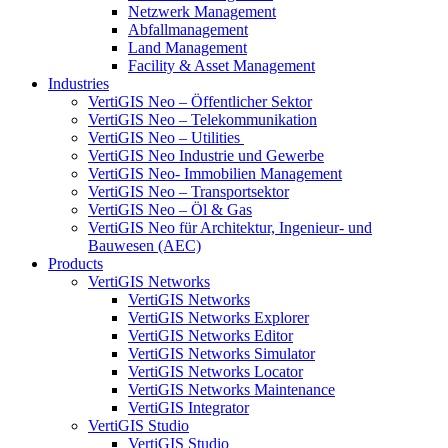
Netzwerk Management
Abfallmanagement
Land Management
Facility & Asset Management
Industries
VertiGIS Neo – Öffentlicher Sektor
VertiGIS Neo – Telekommunikation
VertiGIS Neo – Utilities
VertiGIS Neo Industrie und Gewerbe
VertiGIS Neo- Immobilien Management
VertiGIS Neo – Transportsektor
VertiGIS Neo – Öl & Gas
VertiGIS Neo für Architektur, Ingenieur- und
Bauwesen (AEC)
Products
VertiGIS Networks
VertiGIS Networks
VertiGIS Networks Explorer
VertiGIS Networks Editor
VertiGIS Networks Simulator
VertiGIS Networks Locator
VertiGIS Networks Maintenance
VertiGIS Integrator
VertiGIS Studio
VertiGIS Studio