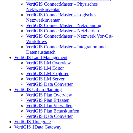
VertiGIS ConnectMaster – Physisches
Netzwerkinventar
VertiGIS ConnectMaster – Logisches
Netzwerkinventar
VertiGIS ConnectMaster – Netzplanung
VertiGIS ConnectMaster – Netzbetrieb
VertiGIS ConnectMaster – Netzwerk Vor-Ort-
Workflows
VertiGIS ConnectMaster – Integration und
Datenaustausch
VertiGIS Land Management
VertiGIS LM Overview
VertiGIS LM Editor
VertiGIS LM Explorer
VertiGIS LM Server
VertiGIS Data Converter
VertiGIS Urban Planning
VertiGIS Plan Overview
VertiGIS Plan Erfassen
VertiGIS Plan Verwalten
VertiGIS Plan Beauskunften
VertiGIS Data Converter
VertiGIS 1Integrate
VertiGIS 1Data Gateway