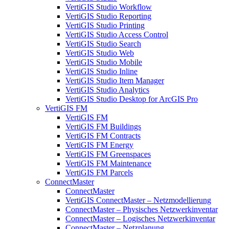
VertiGIS Studio Workflow
VertiGIS Studio Reporting
VertiGIS Studio Printing
VertiGIS Studio Access Control
VertiGIS Studio Search
VertiGIS Studio Web
VertiGIS Studio Mobile
VertiGIS Studio Inline
VertiGIS Studio Item Manager
VertiGIS Studio Analytics
VertiGIS Studio Desktop for ArcGIS Pro
VertiGIS FM
VertiGIS FM
VertiGIS FM Buildings
VertiGIS FM Contracts
VertiGIS FM Energy
VertiGIS FM Greenspaces
VertiGIS FM Maintenance
VertiGIS FM Parcels
ConnectMaster
ConnectMaster
VertiGIS ConnectMaster – Netzmodellierung
ConnectMaster – Physisches Netzwerkinventar
ConnectMaster – Logisches Netzwerkinventar
ConnectMaster – Netzplanung