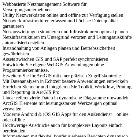
Webbasierte Netzmanagement-Software für
Versorgungsunternehmen
Utility Netzwerkdaten online und offline zur Verfügung stellen
Netzwerkinfrastrukturen erfassen und höchste Datenqualität
garantieren
Netzauswirkungen simulieren und Infrastrukturen optimal planen
Netzinfrastrukturen im Untergrund verorten und Leitungsauskünfte
automatisiert erstellen
Instandhaltung von Anlagen planen und Betriebssicherheit
gewährleisten
Assets zwischen GIS und SAP perfekt synchronisieren
Entwickeln Sie eigene WebGIS Anwendungen ohne
Programmierkenntnisse.
Erweitern Sie Ihr ArcGIS mit einer präzisen Zugriffskontrolle
Mit Datenanalysen in Echtzeit bessere Anwendungen entwickeln
Erreichen Sie mehr und integrieren Sie Toolkit, Workflow, Printing
und Reporting in ArcGIS Pro
Linear referenzierte Daten in dynamische Diagramme umwandeln
ArcGIS-Elemente mit leistungsstarken Werkzeugen optimal
verwalten
Moderne Android & iOS GIS Apps für den Außendienst – online
oder offline
Hochwertige Ausdrucke auch für komplexere Layouts einfach
bereitstellen
Informationen mit flexibel konfigurierbaren Berichten dynamisch