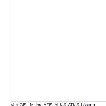
VertiGIS LM: Ihre AFIS-ALKIS-ATKIS-Lösung