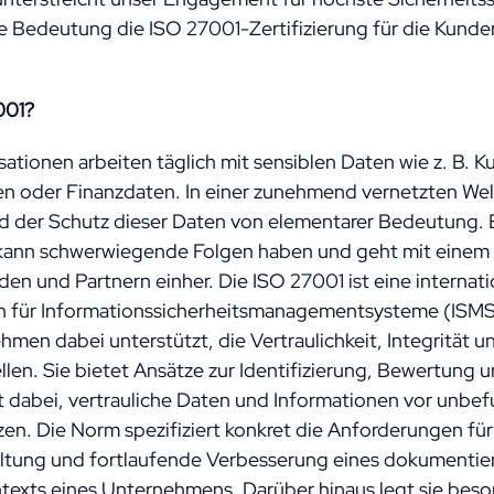
he Bedeutung die ISO 27001-Zertifizierung für die Kunde
001?
tionen arbeiten täglich mit sensiblen Daten wie z. B. 
oder Finanzdaten. In einer zunehmend vernetzten Welt
nd der Schutz dieser Daten von elementarer Bedeutung. E
 kann schwerwiegende Folgen haben und geht mit einem 
den und Partnern einher. Die ISO 27001 ist eine interna
 für Informationssicherheitsmanagementsysteme (ISMS)
en dabei unterstützt, die Vertraulichkeit, Integrität un
llen. Sie bietet Ansätze zur Identifizierung, Bewertung
lft dabei, vertrauliche Daten und Informationen vor unbe
en. Die Norm spezifiziert konkret die Anforderungen für 
ltung und fortlaufende Verbesserung eines dokumentie
texts eines Unternehmens. Darüber hinaus legt sie beso