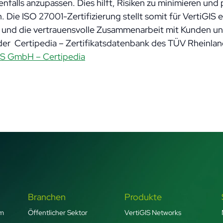
alls anzupassen. Dies hilft, Risiken zu minimieren und 
Die ISO 27001-Zertifizierung stellt somit für VertiGIS ei
it und die vertrauensvolle Zusammenarbeit mit Kunden un
n der Certipedia – Zertifikatsdatenbank des TÜV Rheinl
IS GmbH – Certipedia
Branchen
Produkte
rm
Öffentlicher Sektor
VertiGIS Networks