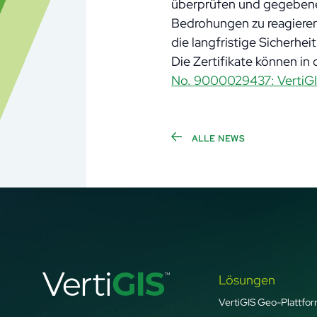
überprüfen und gegebenenf
Bedrohungen zu reagieren. 
die langfristige Sicherhe
Die Zertifikate können i
No. 9000029437: VertiG
ALLE NEWS
Lösungen
VertiGIS Geo-Plattfo