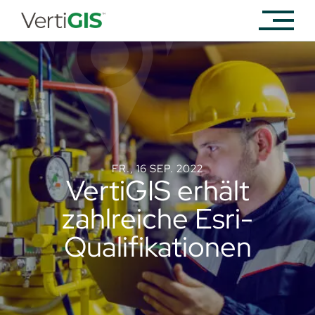
FR., 16 SEP. 2022
VertiGIS erhält
zahlreiche Esri-
Qualifikationen