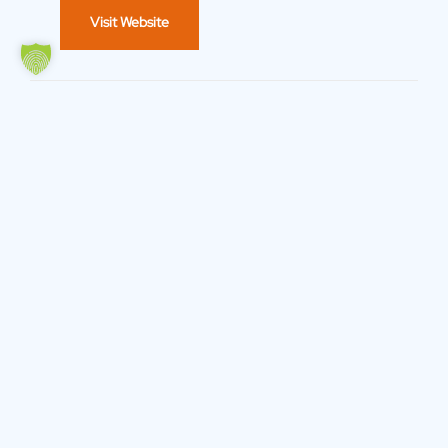
Visit Website
Schweden
Mapillary
Bredgatan 4, Malmö,
Skane County 211 30
Visit Website
Schweiz