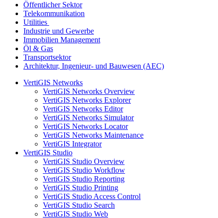
Öffentlicher Sektor
Telekommunikation
Utilities
Industrie und Gewerbe
Immobilien Management
Öl & Gas
Transportsektor
Architektur, Ingenieur- und Bauwesen (AEC)
VertiGIS Networks
VertiGIS Networks Overview
VertiGIS Networks Explorer
VertiGIS Networks Editor
VertiGIS Networks Simulator
VertiGIS Networks Locator
VertiGIS Networks Maintenance
VertiGIS Integrator
VertiGIS Studio
VertiGIS Studio Overview
VertiGIS Studio Workflow
VertiGIS Studio Reporting
VertiGIS Studio Printing
VertiGIS Studio Access Control
VertiGIS Studio Search
VertiGIS Studio Web