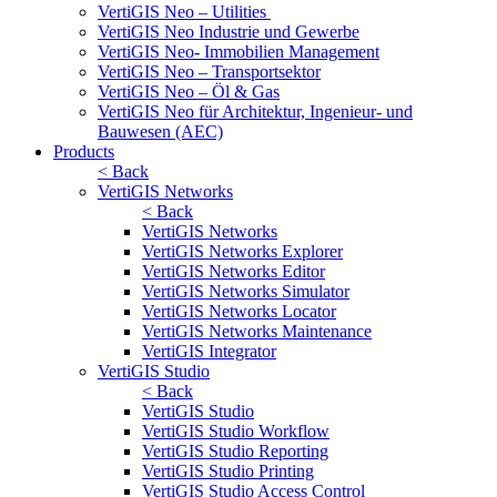
VertiGIS Neo – Utilities
VertiGIS Neo Industrie und Gewerbe
VertiGIS Neo- Immobilien Management
VertiGIS Neo – Transportsektor
VertiGIS Neo – Öl & Gas
VertiGIS Neo für Architektur, Ingenieur- und
Bauwesen (AEC)
Products
< Back
VertiGIS Networks
< Back
VertiGIS Networks
VertiGIS Networks Explorer
VertiGIS Networks Editor
VertiGIS Networks Simulator
VertiGIS Networks Locator
VertiGIS Networks Maintenance
VertiGIS Integrator
VertiGIS Studio
< Back
VertiGIS Studio
VertiGIS Studio Workflow
VertiGIS Studio Reporting
VertiGIS Studio Printing
VertiGIS Studio Access Control