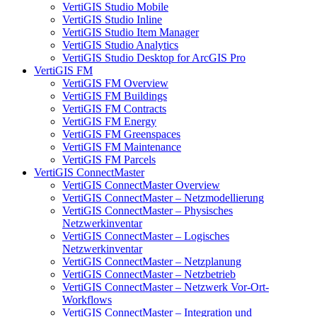
VertiGIS Studio Mobile
VertiGIS Studio Inline
VertiGIS Studio Item Manager
VertiGIS Studio Analytics
VertiGIS Studio Desktop for ArcGIS Pro
VertiGIS FM
VertiGIS FM Overview
VertiGIS FM Buildings
VertiGIS FM Contracts
VertiGIS FM Energy
VertiGIS FM Greenspaces
VertiGIS FM Maintenance
VertiGIS FM Parcels
VertiGIS ConnectMaster
VertiGIS ConnectMaster Overview
VertiGIS ConnectMaster – Netzmodellierung
VertiGIS ConnectMaster – Physisches
Netzwerkinventar
VertiGIS ConnectMaster – Logisches
Netzwerkinventar
VertiGIS ConnectMaster – Netzplanung
VertiGIS ConnectMaster – Netzbetrieb
VertiGIS ConnectMaster – Netzwerk Vor-Ort-
Workflows
VertiGIS ConnectMaster – Integration und