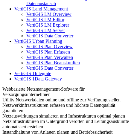
Datenaustausch
VertiGIS Land Management
VertiGIS LM Overview
VertiGIS LM Editor
VertiGIS LM Explorer
VertiGIS LM Server
VertiGIS Data Converter
VertiGIS Urban Planning
VertiGIS Plan Overview
VertiGIS Plan Erfassen
VertiGIS Plan Verwalten
VertiGIS Plan Beauskunften
VertiGIS Data Converter
VertiGIS 1Integrate
VertiGIS 1Data Gateway
Webbasierte Netzmanagement-Software für
Versorgungsunternehmen
Utility Netzwerkdaten online und offline zur Verfügung stellen
Netzwerkinfrastrukturen erfassen und höchste Datenqualität
garantieren
Netzauswirkungen simulieren und Infrastrukturen optimal planen
Netzinfrastrukturen im Untergrund verorten und Leitungsauskünfte
automatisiert erstellen
Instandhaltung von Anlagen planen und Betriebssicherheit