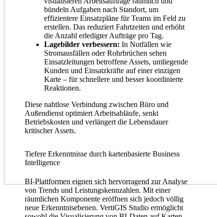
visualisieren Arbeitsaufträge räumlich und
bündeln Aufgaben nach Standort, um
effizientere Einsatzpläne für Teams im Feld zu
erstellen. Das reduziert Fahrtzeiten und erhöht
die Anzahl erledigter Aufträge pro Tag.
Lagebilder verbessern:
In Notfällen wie
Stromausfällen oder Rohrbrüchen sehen
Einsatzleitungen betroffene Assets, umliegende
Kunden und Einsatzkräfte auf einer einzigen
Karte – für schnellere und besser koordinierte
Reaktionen.
Diese nahtlose Verbindung zwischen Büro und
Außendienst optimiert Arbeitsabläufe, senkt
Betriebskosten und verlängert die Lebensdauer
kritischer Assets.
Tiefere Erkenntnisse durch kartenbasierte Business
Intelligence
BI-Plattformen eignen sich hervorragend zur Analyse
von Trends und Leistungskennzahlen. Mit einer
räumlichen Komponente eröffnen sich jedoch völlig
neue Erkenntnisebenen. VertiGIS Studio ermöglicht
sowohl die Visualisierung von BI-Daten auf Karten