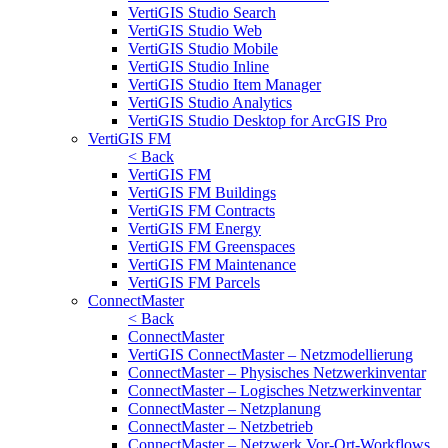
VertiGIS Studio Search
VertiGIS Studio Web
VertiGIS Studio Mobile
VertiGIS Studio Inline
VertiGIS Studio Item Manager
VertiGIS Studio Analytics
VertiGIS Studio Desktop for ArcGIS Pro
VertiGIS FM
< Back
VertiGIS FM
VertiGIS FM Buildings
VertiGIS FM Contracts
VertiGIS FM Energy
VertiGIS FM Greenspaces
VertiGIS FM Maintenance
VertiGIS FM Parcels
ConnectMaster
< Back
ConnectMaster
VertiGIS ConnectMaster – Netzmodellierung
ConnectMaster – Physisches Netzwerkinventar
ConnectMaster – Logisches Netzwerkinventar
ConnectMaster – Netzplanung
ConnectMaster – Netzbetrieb
ConnectMaster – Netzwerk Vor-Ort-Workflows