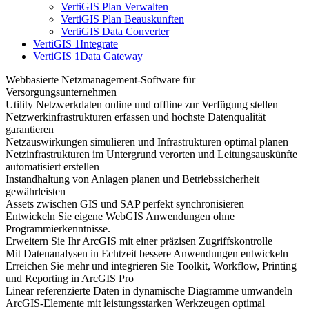
VertiGIS Plan Verwalten
VertiGIS Plan Beauskunften
VertiGIS Data Converter
VertiGIS 1Integrate
VertiGIS 1Data Gateway
Webbasierte Netzmanagement-Software für
Versorgungsunternehmen
Utility Netzwerkdaten online und offline zur Verfügung stellen
Netzwerkinfrastrukturen erfassen und höchste Datenqualität
garantieren
Netzauswirkungen simulieren und Infrastrukturen optimal planen
Netzinfrastrukturen im Untergrund verorten und Leitungsauskünfte
automatisiert erstellen
Instandhaltung von Anlagen planen und Betriebssicherheit
gewährleisten
Assets zwischen GIS und SAP perfekt synchronisieren
Entwickeln Sie eigene WebGIS Anwendungen ohne
Programmierkenntnisse.
Erweitern Sie Ihr ArcGIS mit einer präzisen Zugriffskontrolle
Mit Datenanalysen in Echtzeit bessere Anwendungen entwickeln
Erreichen Sie mehr und integrieren Sie Toolkit, Workflow, Printing
und Reporting in ArcGIS Pro
Linear referenzierte Daten in dynamische Diagramme umwandeln
ArcGIS-Elemente mit leistungsstarken Werkzeugen optimal