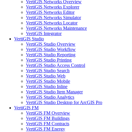
VertiGIS Networks Overview
VertiGIS Networks Explorer
VertiGIS Networks Editor
VertiGIS Networks Simulator
VertiGIS Networks Locator
VertiGIS Networks Maintenance
VertiGIS Integrator
VertiGIS Studio
VertiGIS Studio Overview
VertiGIS Studio Workflow
VertiGIS Studio Reporting
VertiGIS Studio Printing
VertiGIS Studio Access Control
VertiGIS Studio Search
VertiGIS Studio Web
VertiGIS Studio Mobile
VertiGIS Studio Inline
VertiGIS Studio Item Manager
VertiGIS Studio Analytics
VertiGIS Studio Desktop for ArcGIS Pro
VertiGIS FM
VertiGIS FM Overview
VertiGIS FM Buildings
VertiGIS FM Contracts
VertiGIS FM Energy