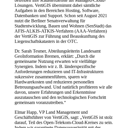
betreiben ihre Katasterdienste als Managed-Cloud-
Lösungen. VertiGIS übernimmt dabei sämtliche
Aufgaben in den Bereichen Hosting, Software,
Datenbanken und Support. Schon seit August 2021
nutzt die Berliner Senatsverwaltung für
Stadtentwicklung, Bauen und Wohnen (SenStadt) das
AFIS-ALKIS-ATKIS-Verfahren (AAA-Verfahren)
der VertiGIS zur Führung und Beauskunftung des
Liegenschaftskatasters in der OTC.
Dr. Sarah Tesmer, Abteilungsleiterin Landesamt
GeoInformation Bremen, erklärt: „Durch die
gemeinsame Nutzung erwarten wir vielfältige
Synergien. Indem wir z. B. länderspezifische
Anforderungen reduzieren und IT-Infrastrukturen
sukzessive zusammenführen, sparen wir
Hardwarekosten und reduzieren personellen
Betreuungsaufwand. Und natürlich profitieren wir alle
davon, unsere Erfahrungen und Erkenntnisse
auszutauschen und den technologischen Fortschritt
gemeinsam voranzutreiben.“
Elmar Happ, VP Land Management und
Geschäftsführer von VertiGIS, sagt: „VertiGIS ist stolz
darauf, Teil des Open-Telekom-Cloud-Kreises zu sein.
Indem wir garantierte Datensouveränität mit der