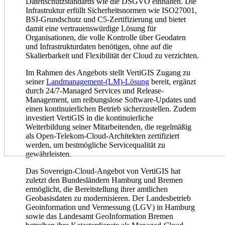
Datenschutzstandards wie die DSGVO einhalten. Die
Infrastruktur erfüllt Sicherheitsnormen wie ISO27001,
BSI-Grundschutz und C5-Zertifizierung und bietet
damit eine vertrauenswürdige Lösung für
Organisationen, die volle Kontrolle über Geodaten
und Infrastrukturdaten benötigen, ohne auf die
Skalierbarkeit und Flexibilität der Cloud zu verzichten.
Im Rahmen des Angebots stellt VertiGIS Zugang zu
seiner
Landmanagement-(LM)-Lösung
bereit, ergänzt
durch 24/7-Managed Services und Release-
Management, um reibungslose Software-Updates und
einen kontinuierlichen Betrieb sicherzustellen. Zudem
investiert VertiGIS in die kontinuierliche
Weiterbildung seiner Mitarbeitenden, die regelmäßig
als Open-Telekom-Cloud-Architekten zertifiziert
werden, um bestmögliche Servicequalität zu
gewährleisten.
Das Sovereign-Cloud-Angebot von VertiGIS hat
zuletzt den Bundesländern Hamburg und Bremen
ermöglicht, die Bereitstellung ihrer amtlichen
Geobasisdaten zu modernisieren. Der Landesbetrieb
Geoinformation und Vermessung (LGV) in Hamburg
sowie das Landesamt GeoInformation Bremen