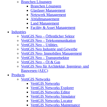
Branchen Lösungen
Branchen Lösungen
Glasfaser Management
Netzwerk Management
Abfallmanagement
Land Management
Facility & Asset Management
Industries
VertiGIS Neo – Öffentlicher Sektor
VertiGIS Neo – Telekommunikation
VertiGIS Neo – Utilities
VertiGIS Neo Industrie und Gewerbe
VertiGIS Neo- Immobilien Management
VertiGIS Neo – Transportsektor
VertiGIS Neo – Öl & Gas
VertiGIS Neo für Architektur, Ingenieur- und
Bauwesen (AEC)
Products
VertiGIS Networks
VertiGIS Networks
VertiGIS Networks Explorer
VertiGIS Networks Editor
VertiGIS Networks Simulator
VertiGIS Networks Locator
VertiGIS Networks Maintenance