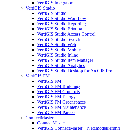
VertiGIS Integrator
VertiGIS Studio
VertiGIS Studio
VertiGIS Studio Workflow
VertiGIS Studio Reporting
VertiGIS Studio Printing
VertiGIS Studio Access Control
VertiGIS Studio Search
VertiGIS Studio Web
VertiGIS Studio Mobile
VertiGIS Studio Inline
VertiGIS Studio Item Manager
VertiGIS Studio Analytics
VertiGIS Studio Desktop for ArcGIS Pro
VertiGIS FM
VertiGIS FM
VertiGIS FM Buildings
VertiGIS FM Contracts
VertiGIS FM Energy
VertiGIS FM Greenspaces
VertiGIS FM Maintenance
VertiGIS FM Parcels
ConnectMaster
ConnectMaster
VertiGIS ConnectMaster – Netzmodellierung