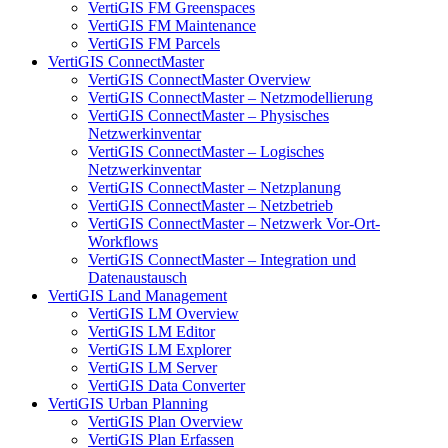
VertiGIS FM Greenspaces
VertiGIS FM Maintenance
VertiGIS FM Parcels
VertiGIS ConnectMaster
VertiGIS ConnectMaster Overview
VertiGIS ConnectMaster – Netzmodellierung
VertiGIS ConnectMaster – Physisches
Netzwerkinventar
VertiGIS ConnectMaster – Logisches
Netzwerkinventar
VertiGIS ConnectMaster – Netzplanung
VertiGIS ConnectMaster – Netzbetrieb
VertiGIS ConnectMaster – Netzwerk Vor-Ort-
Workflows
VertiGIS ConnectMaster – Integration und
Datenaustausch
VertiGIS Land Management
VertiGIS LM Overview
VertiGIS LM Editor
VertiGIS LM Explorer
VertiGIS LM Server
VertiGIS Data Converter
VertiGIS Urban Planning
VertiGIS Plan Overview
VertiGIS Plan Erfassen