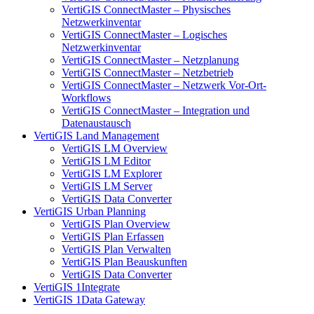
VertiGIS ConnectMaster – Physisches
Netzwerkinventar
VertiGIS ConnectMaster – Logisches
Netzwerkinventar
VertiGIS ConnectMaster – Netzplanung
VertiGIS ConnectMaster – Netzbetrieb
VertiGIS ConnectMaster – Netzwerk Vor-Ort-
Workflows
VertiGIS ConnectMaster – Integration und
Datenaustausch
VertiGIS Land Management
VertiGIS LM Overview
VertiGIS LM Editor
VertiGIS LM Explorer
VertiGIS LM Server
VertiGIS Data Converter
VertiGIS Urban Planning
VertiGIS Plan Overview
VertiGIS Plan Erfassen
VertiGIS Plan Verwalten
VertiGIS Plan Beauskunften
VertiGIS Data Converter
VertiGIS 1Integrate
VertiGIS 1Data Gateway