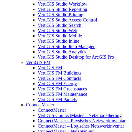
VertiGIS Studio Workflow
VertiGIS Studio Reporting
VertiGIS Studio Printing
VertiGIS Studio Access Control
VertiGIS Studio Search
VertiGIS Studio Web
VertiGIS Studio Mobile
VertiGIS Studio Inline
VertiGIS Studio Item Manager
VertiGIS Studio Analytics
VertiGIS Studio Desktop for ArcGIS Pro
VertiGIS FM
VertiGIS FM
VertiGIS FM Buildings
VertiGIS FM Contracts
VertiGIS FM Energy
VertiGIS FM Greenspaces
VertiGIS FM Maintenance
VertiGIS FM Parcels
ConnectMaster
ConnectMaster
VertiGIS ConnectMaster – Netzmodellierung
ConnectMaster – Physisches Netzwerkinventar
ConnectMaster – Logisches Netzwerkinventar
ConnectMaster – Netzplanung