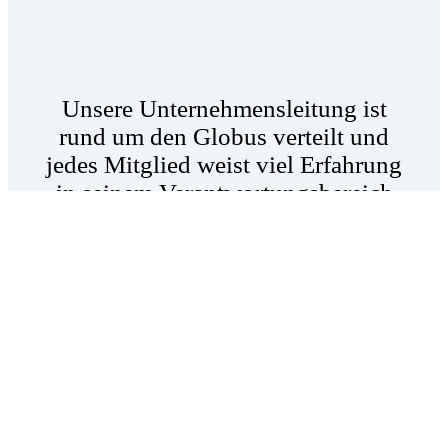
Unsere Unternehmensleitung ist
rund um den Globus verteilt und
jedes Mitglied weist viel Erfahrung
in seinem Verantwortungsbereich
auf. So bringt unser Management
die Visionen, Expertise und den
Einsatz, die nötig sind, um die
Bedürfnisse unserer Kunden,
Mitarbeitenden, Partner und
Shareholder zu verstehen und ihnen
gerecht zu werden.