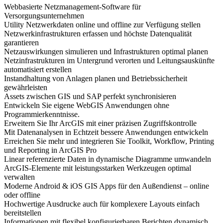
Webbasierte Netzmanagement-Software für
Versorgungsunternehmen
Utility Netzwerkdaten online und offline zur Verfügung stellen
Netzwerkinfrastrukturen erfassen und höchste Datenqualität
garantieren
Netzauswirkungen simulieren und Infrastrukturen optimal planen
Netzinfrastrukturen im Untergrund verorten und Leitungsauskünfte
automatisiert erstellen
Instandhaltung von Anlagen planen und Betriebssicherheit
gewährleisten
Assets zwischen GIS und SAP perfekt synchronisieren
Entwickeln Sie eigene WebGIS Anwendungen ohne
Programmierkenntnisse.
Erweitern Sie Ihr ArcGIS mit einer präzisen Zugriffskontrolle
Mit Datenanalysen in Echtzeit bessere Anwendungen entwickeln
Erreichen Sie mehr und integrieren Sie Toolkit, Workflow, Printing
und Reporting in ArcGIS Pro
Linear referenzierte Daten in dynamische Diagramme umwandeln
ArcGIS-Elemente mit leistungsstarken Werkzeugen optimal
verwalten
Moderne Android & iOS GIS Apps für den Außendienst – online
oder offline
Hochwertige Ausdrucke auch für komplexere Layouts einfach
bereitstellen
Informationen mit flexibel konfigurierbaren Berichten dynamisch