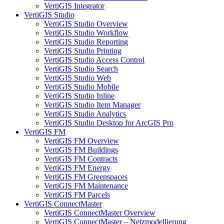
VertiGIS Integrator
VertiGIS Studio
VertiGIS Studio Overview
VertiGIS Studio Workflow
VertiGIS Studio Reporting
VertiGIS Studio Printing
VertiGIS Studio Access Control
VertiGIS Studio Search
VertiGIS Studio Web
VertiGIS Studio Mobile
VertiGIS Studio Inline
VertiGIS Studio Item Manager
VertiGIS Studio Analytics
VertiGIS Studio Desktop for ArcGIS Pro
VertiGIS FM
VertiGIS FM Overview
VertiGIS FM Buildings
VertiGIS FM Contracts
VertiGIS FM Energy
VertiGIS FM Greenspaces
VertiGIS FM Maintenance
VertiGIS FM Parcels
VertiGIS ConnectMaster
VertiGIS ConnectMaster Overview
VertiGIS ConnectMaster – Netzmodellierung