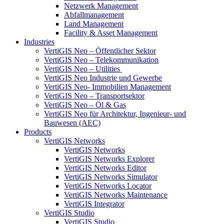
Netzwerk Management
Abfallmanagement
Land Management
Facility & Asset Management
Industries
VertiGIS Neo – Öffentlicher Sektor
VertiGIS Neo – Telekommunikation
VertiGIS Neo – Utilities
VertiGIS Neo Industrie und Gewerbe
VertiGIS Neo- Immobilien Management
VertiGIS Neo – Transportsektor
VertiGIS Neo – Öl & Gas
VertiGIS Neo für Architektur, Ingenieur- und
Bauwesen (AEC)
Products
VertiGIS Networks
VertiGIS Networks
VertiGIS Networks Explorer
VertiGIS Networks Editor
VertiGIS Networks Simulator
VertiGIS Networks Locator
VertiGIS Networks Maintenance
VertiGIS Integrator
VertiGIS Studio
VertiGIS Studio